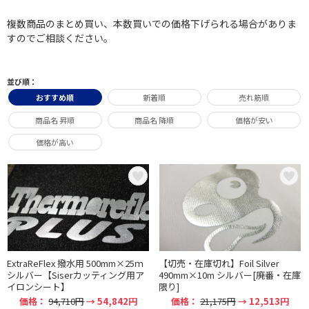
複数商品のまとめ買い、本数買いでの価格下げられる場合がありま
すのでご相談ください。
並び順：
おすすめ順
新着順
売れ筋順
商品名 昇順
商品名 降順
価格が安い
価格が高い
ExtraReFlex 撥水用 500mm×25ｍ
【切売・在庫切れ】Foil Silver
シルバー【Siserカッティング用ア
490mm×10m シルバー[廃番・在庫
イロンシート】
限り]
価格：
94,710円
→ 54,842円
価格：
21,175円
→ 12,513円