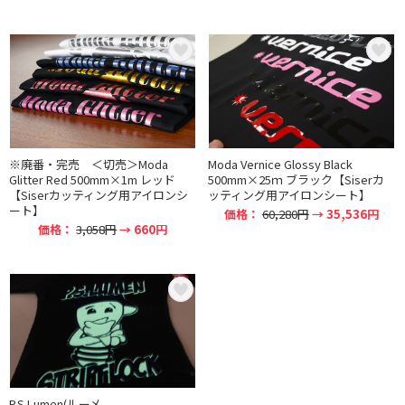
※廃番・完売 ＜切売＞Moda
Moda Vernice Glossy Black
Glitter Red 500mm×1m レッド
500mm×25ｍ ブラック【Siserカ
【Siserカッティング用アイロンシ
ッティング用アイロンシート】
ート】
価格：
60,280円
→ 35,536円
価格：
3,058円
→ 660円
P.S.Lumen(ルーメ