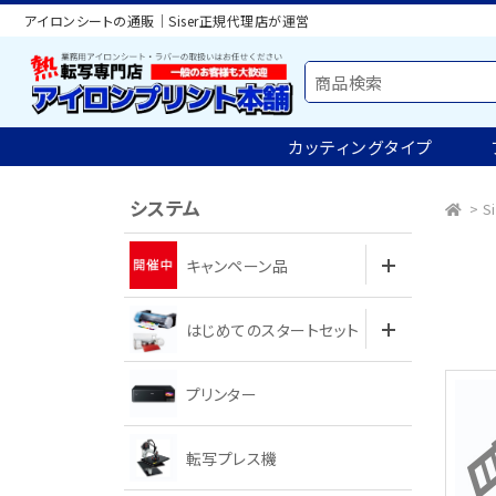
アイロンシートの通販｜Siser正規代理店が運営
カッティングタイプ
システム
>
S
キャンペーン品
はじめてのスタートセット
プリンター
転写プレス機