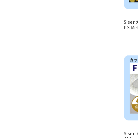
Sise
P.S.M
Sise