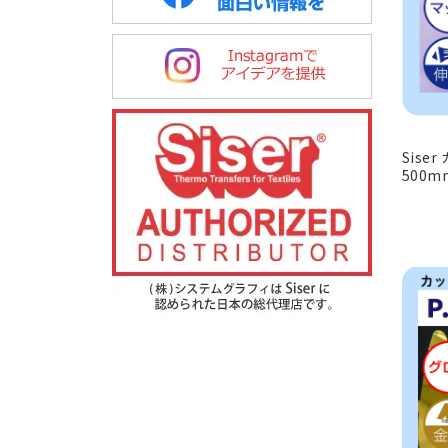
Sise
500m