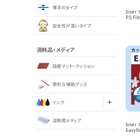
薄手のタイプ
Sise
P.S.F
安全性が高いタイプ
消耗品・メディア
段差マット・クッション
便利な補助グッズ
インク
溶剤用メディア
Sise
EasyP