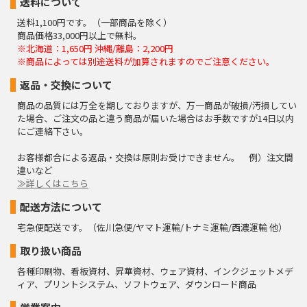
送料について
送料1,100円です。（一部商品を除く）
商品価格33,000円以上で無料。
※北海道：1,650円 沖縄/離島：2,200円
※商品によっては別途送料が加算されますのでご注意ください。
返品・交換について
商品の品質には万全を期しておりますが、万一商品が破損/汚損してい
た場合、ご注文の品と違う商品が届いた場合はお手数ですが14日以内
にご連絡下さい。
お客様都合による返品・交換は原則お受けできません。 例）注文間
違いなど
≫詳しくはこちら
配送方法について
宅急便配送です。（佐川急便/ヤマト運輸/トナミ運輸/西濃運輸 他）
取り扱い商品
各種印刷物、看板資材、昇華資材、ウェア資材、インクジェットメデ
ィア、プリントシステム、ソフトウェア、ダウンロード商品