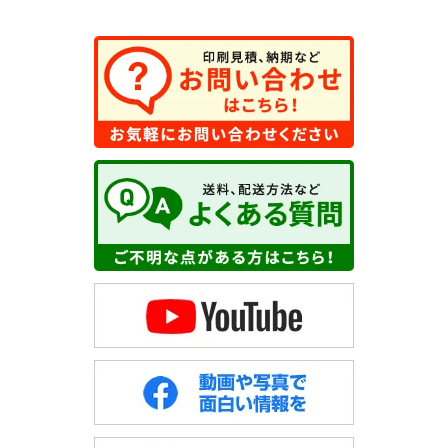
Webより、決済時登録情報を暗号化して取得
（d）当該情報の提供を受ける者又は提供を受ける者の当社の種
類、及び属性
決済会社
（e）個人情報の取扱いに関する契約
決済会社との機密保持契約
（５）個人情報の取扱いの委託について
取得した個人情報の取扱いの全部又は、一部を委託することはあ
りません。
（６）開示対象個人情報の開示等および問い合わせ窓
口について
ご本人からの求めにより、当社が保有する開示対象個人情報の利
用目的の通知・開示・内容の訂正・追加または削除・利用の停
止・消去および第三者への提供の 停止（「開示等」といいま
す。）に応じます。
開示等に応ずる窓口は、「
開示の手続き
」をご覧下さい。
（７）個人情報を入力するにあたっての注意事項
氏名、電子メールアドレス、都道府県以外の入力は任意となって
おります。電話番号をご入力いただいた場合は、電子メールでの
ご連絡が取れないときに、お電話を差し上げる事があります。 ご