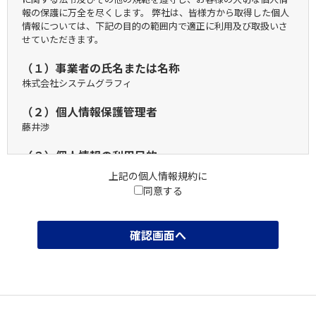
報の保護に万全を尽くします。 弊社は、皆様方から取得した個人
情報については、下記の目的の範囲内で適正に利用及び取扱いさ
せていただきます。
（１）事業者の氏名または名称
株式会社システムグラフィ
（２）個人情報保護管理者
藤井渉
（３）個人情報の利用目的
ご入力いただいた個人情報は、お問合せ対応および、弊社のサー
上記の個人情報規約に
ビス、新商品、キャンペーン等のご案内のために利用致します。
同意する
（４）個人情報の第三者提供について
ご入力いただいた個人情報を第三者提供を行う場合は以下の通り
になります。
（a）第三者に提供する目的
決済代行のため
（b）提供する個人情報の項目
お客様名、住所、電話番号、メールアドレス
（c）提供の手段又は方法