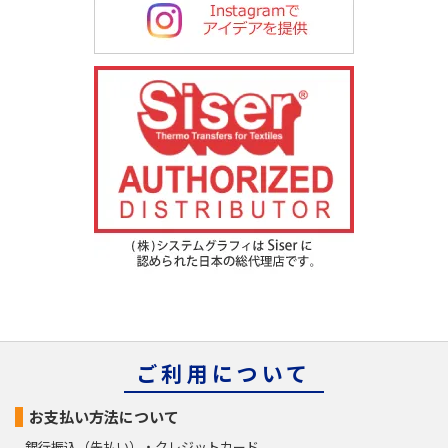
入力がない場合はご連絡出来ないことがありますので、予めご了
承下さい。 また入力していただきました電子メールアドレスや電
話番号に問い合わせいただきました商品、または弊社サービスの
ご案内をさせていただくことがあります。
（８）本人が容易に認識できない方法による個人情報
の取得
クッキーやウェブビーコン等を用いるなどして、本人が容易に認
識できない方法による個人情報の取得は行っておりません。
（９）個人情報の安全管理措置について
取得した個人情報については、漏洩、減失またはき損の防止と是
正、その他個人情報の安全管理のために必要かつ適切な措置を講
じます。
お問合せへの回答後、取得した個人情報は当社において削除致し
ます。
このサイトは、SSL（Secure Socket Layer）による暗号化措置を
講じています。
ご利用について
（１０）個人情報の任意性について
皆様方が弊社に提供する個人情報は、基本的に任意の提供と致し
お支払い方法について
ますが、お願いした個人情報を提供して頂けない場合、本来の適
銀行振込（先払い）・クレジットカード