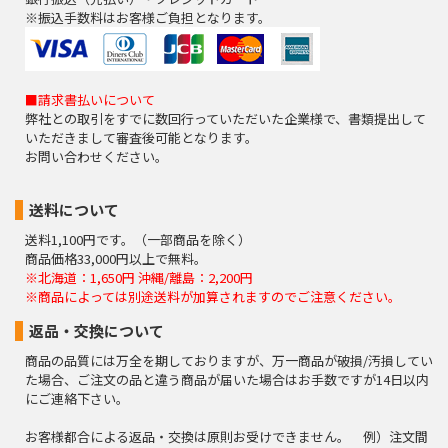
正な手続き等の処理又は迅速な連絡等の対応が出来ず、皆様方に
※振込手数料はお客様ご負担となります。
不利益を生じる場合があります。
（１１）個人情報保護方針
当社ホームページの
個人情報保護方針
を ご覧下さい。
■請求書払いについて
弊社との取引をすでに数回行っていただいた企業様で、書類提出して
2009年9月1日制定
いただきまして審査後可能となります。
2020年11月1日改定
お問い合わせください。
株式会社 システムグラフィ 代表取締役 児玉修一
送料について
送料1,100円です。（一部商品を除く）
商品価格33,000円以上で無料。
※北海道：1,650円 沖縄/離島：2,200円
※商品によっては別途送料が加算されますのでご注意ください。
返品・交換について
商品の品質には万全を期しておりますが、万一商品が破損/汚損してい
た場合、ご注文の品と違う商品が届いた場合はお手数ですが14日以内
にご連絡下さい。
お客様都合による返品・交換は原則お受けできません。 例）注文間