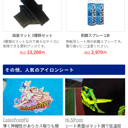
段差マット 3種類セット
剥離スプレー 1本
3種類のマットなので様々なサイズに
熱転写シート用の剥離スプレーです。
使用できる便利グッズです。
取り扱いにご注意ください。
13,200
2,970
税込
円
税込
円
その他、人気のアイロンシート
ColorPrintPU
Hi-5Print
薄く伸縮性がありカス取りも簡
シート表面はマット調で低温短