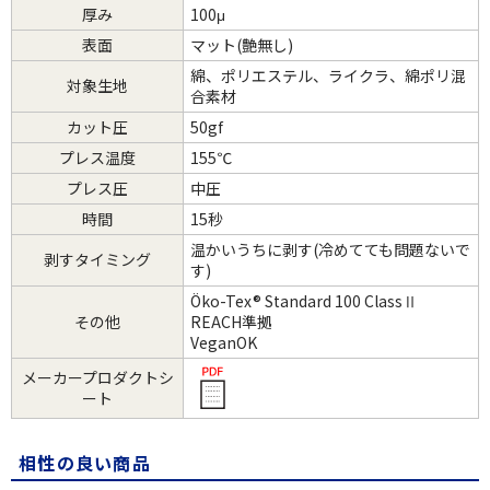
厚み
100μ
表面
マット(艶無し)
綿、ポリエステル、ライクラ、綿ポリ混
対象生地
合素材
カット圧
50gf
プレス温度
155℃
プレス圧
中圧
時間
15秒
温かいうちに剥す(冷めてても問題ないで
剥すタイミング
す)
Öko-Tex® Standard 100 ClassⅡ
その他
REACH準拠
VeganOK
メーカープロダクトシ
ート
相性の良い商品