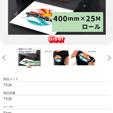
商品コード
T526
商品型番
T526
メーカー
Siser